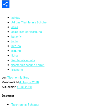
Email
Teilen
adidas
Adidas Tischtennis Schuhe
asics
asics tischtennisschuhe
butterfly
joola
mizuno
schuhe
tibhar
tischtennis schuhe
tischtennis schuhe herren
tt schuhe
von
Tischtennis Guru
Veröffentlicht
4. August 2018
Aktualisiert
1. Juli 2020
Übersicht
Tischtennis Schläger