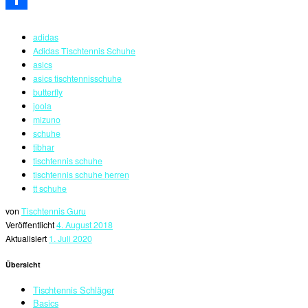
Teilen
adidas
Adidas Tischtennis Schuhe
asics
asics tischtennisschuhe
butterfly
joola
mizuno
schuhe
tibhar
tischtennis schuhe
tischtennis schuhe herren
tt schuhe
von
Tischtennis Guru
Veröffentlicht
4. August 2018
Aktualisiert
1. Juli 2020
Übersicht
Tischtennis Schläger
Basics