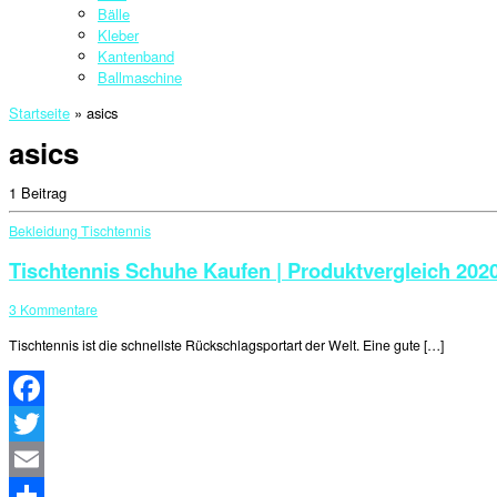
Bälle
Kleber
Kantenband
Ballmaschine
Startseite
»
asics
asics
1 Beitrag
Bekleidung
Tischtennis
Tischtennis Schuhe Kaufen | Produktvergleich 202
3 Kommentare
Tischtennis ist die schnellste Rückschlagsportart der Welt. Eine gute […]
Facebook
Twitter
Email