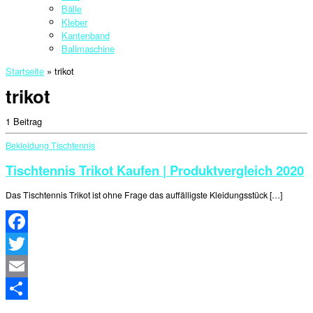
Bälle
Kleber
Kantenband
Ballmaschine
Startseite
»
trikot
trikot
1 Beitrag
Bekleidung
Tischtennis
Tischtennis Trikot Kaufen | Produktvergleich 2020
Das Tischtennis Trikot ist ohne Frage das auffälligste Kleidungsstück […]
Facebook
Twitter
Email
Teilen