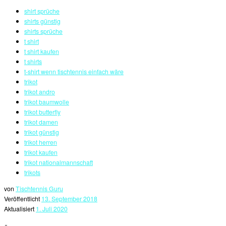
shirt sprüche
shirts günstig
shirts sprüche
t shirt
t shirt kaufen
t shirts
t-shirt wenn tischtennis einfach wäre
trikot
trikot andro
trikot baumwolle
trikot butterfly
trikot damen
trikot günstig
trikot herren
trikot kaufen
trikot nationalmannschaft
trikots
von
Tischtennis Guru
Veröffentlicht
13. September 2018
Aktualisiert
1. Juli 2020