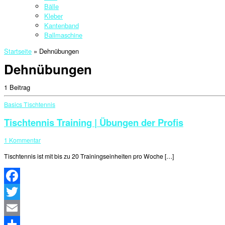
Bälle
Kleber
Kantenband
Ballmaschine
Startseite
»
Dehnübungen
Dehnübungen
1 Beitrag
Basics
Tischtennis
Tischtennis Training | Übungen der Profis
1 Kommentar
Tischtennis ist mit bis zu 20 Trainingseinheiten pro Woche […]
Facebook
Twitter
Email