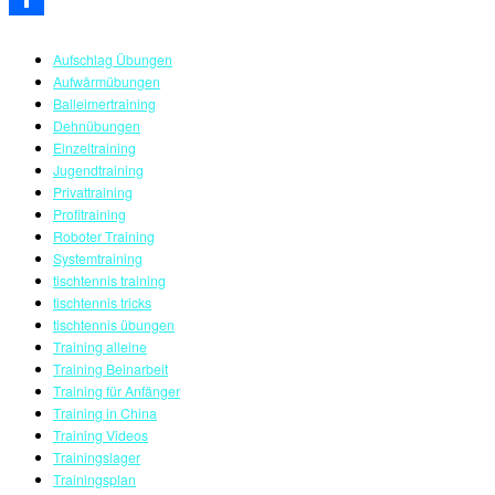
Teilen
Aufschlag Übungen
Aufwärmübungen
Balleimertraining
Dehnübungen
Einzeltraining
Jugendtraining
Privattraining
Profitraining
Roboter Training
Systemtraining
tischtennis training
tischtennis tricks
tischtennis übungen
Training alleine
Training Beinarbeit
Training für Anfänger
Training in China
Training Videos
Trainingslager
Trainingsplan